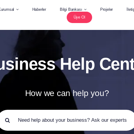
Kurumsal
Haberler
Bilgi Bankası
Projeler
İlet
Üye Ol
usiness Help Cent
How we can help you?
unu
ra: