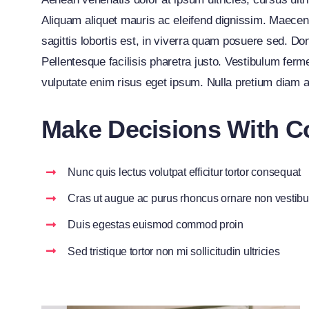
Aliquam aliquet mauris ac eleifend dignissim. Maecen
sagittis lobortis est, in viverra quam posuere sed. D
Pellentesque facilisis pharetra justo. Vestibulum fer
vulputate enim risus eget ipsum. Nulla pretium diam a
Make Decisions With C
Nunc quis lectus volutpat efficitur tortor consequat
Cras ut augue ac purus rhoncus ornare non vestib
Duis egestas euismod commod proin
Sed tristique tortor non mi sollicitudin ultricies