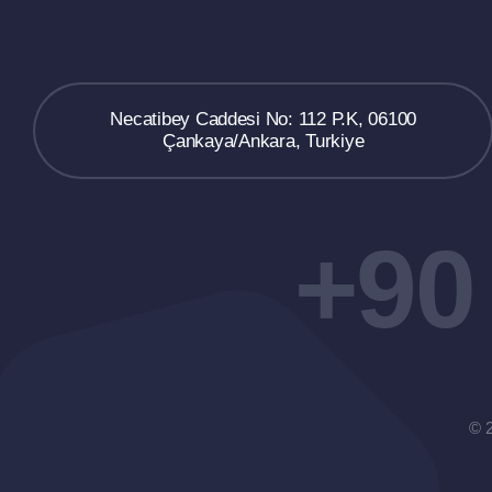
Necatibey Caddesi No: 112 P.K, 06100
Çankaya/Ankara, Turkiye
+90
© 