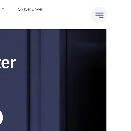
işim
Şikayet Linkleri
er