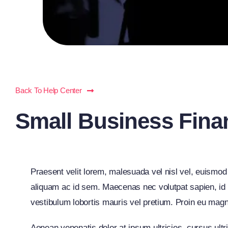
Back To Help Center
Small Business Fin
Praesent velit lorem, malesuada vel nisl vel, euismod
aliquam ac id sem. Maecenas nec volutpat sapien, id f
vestibulum lobortis mauris vel pretium. Proin eu magna e
Aenean venenatis dolor at ipsum ultricies, cursus ult