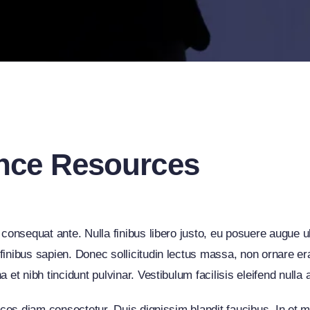
ance Resources
 consequat ante. Nulla finibus libero justo, eu posuere augue u
inibus sapien. Donec sollicitudin lectus massa, non ornare era
t nibh tincidunt pulvinar. Vestibulum facilisis eleifend nulla at
rices diam consectetur. Duis dignissim blandit faucibus. In et 